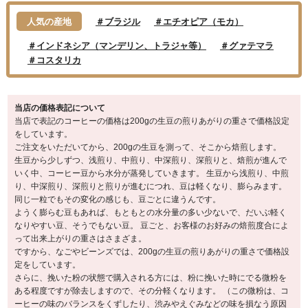
人気の産地
＃ブラジル
＃エチオピア（モカ）
＃インドネシア（マンデリン、トラジャ等）
＃グァテマラ
＃コスタリカ
当店の価格表記について
当店で表記のコーヒーの価格は200gの生豆の煎りあがりの重さで価格設定
をしています。
ご注文をいただいてから、200gの生豆を測って、そこから焙煎します。
生豆から少しずつ、浅煎り、中煎り、中深煎り、深煎りと、焙煎が進んで
いく中、コーヒー豆から水分が蒸発していきます。 生豆から浅煎り、中煎
り、中深煎り、深煎りと煎りが進むにつれ、豆は軽くなり、膨らみます。
同じ一粒でもその変化の感じも、豆ごとに違うんです。
ようく膨らむ豆もあれば、もともとの水分量の多い少ないで、だいぶ軽く
なりやすい豆、そうでもない豆。 豆ごと、お客様のお好みの焙煎度合によ
って出来上がりの重さはさまざま。
ですから、なごやビーンズでは、200gの生豆の煎りあがりの重さで価格設
定をしています。
さらに、挽いた粉の状態で購入される方には、粉に挽いた時にでる微粉を
ある程度ですが除去しますので、その分軽くなります。 （この微粉は、コ
ーヒーの味のバランスをくずしたり、渋みやえぐみなどの味を損なう原因