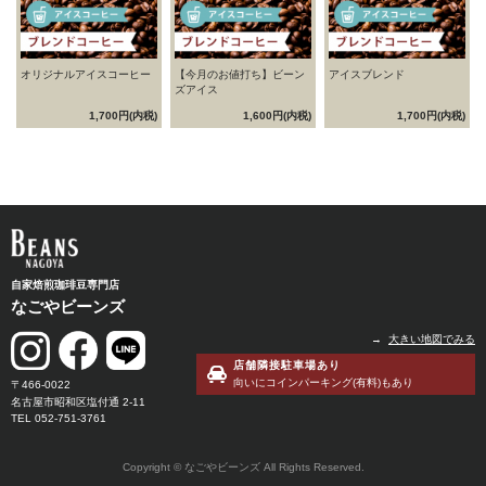
オリジナルアイスコーヒー
【今月のお値打ち】ビーン
アイスブレンド
ズアイス
1,700円(内税)
1,600円(内税)
1,700円(内税)
自家焙煎珈琲豆専門店
なごやビーンズ
→
大きい地図でみる
店舗隣接駐車場あり
向いにコインパーキング(有料)もあり
〒466-0022
名古屋市昭和区塩付通 2-11
052-751-3761
Copyright © なごやビーンズ All Rights Reserved.