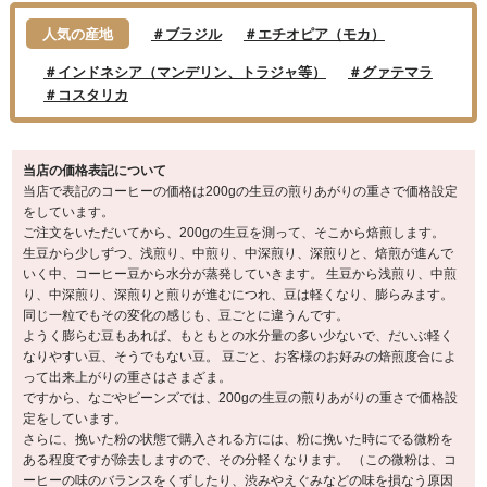
人気の産地
＃ブラジル
＃エチオピア（モカ）
＃インドネシア（マンデリン、トラジャ等）
＃グァテマラ
＃コスタリカ
当店の価格表記について
当店で表記のコーヒーの価格は200gの生豆の煎りあがりの重さで価格設定
をしています。
ご注文をいただいてから、200gの生豆を測って、そこから焙煎します。
生豆から少しずつ、浅煎り、中煎り、中深煎り、深煎りと、焙煎が進んで
いく中、コーヒー豆から水分が蒸発していきます。 生豆から浅煎り、中煎
り、中深煎り、深煎りと煎りが進むにつれ、豆は軽くなり、膨らみます。
同じ一粒でもその変化の感じも、豆ごとに違うんです。
ようく膨らむ豆もあれば、もともとの水分量の多い少ないで、だいぶ軽く
なりやすい豆、そうでもない豆。 豆ごと、お客様のお好みの焙煎度合によ
って出来上がりの重さはさまざま。
ですから、なごやビーンズでは、200gの生豆の煎りあがりの重さで価格設
定をしています。
さらに、挽いた粉の状態で購入される方には、粉に挽いた時にでる微粉を
ある程度ですが除去しますので、その分軽くなります。 （この微粉は、コ
ーヒーの味のバランスをくずしたり、渋みやえぐみなどの味を損なう原因