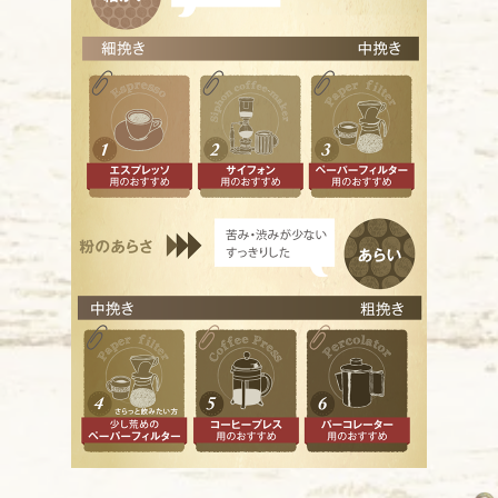
ミデ
一般的
ミデ
酸味抑
ハイ
やや深
シテ
ほどよ
フル
しっか