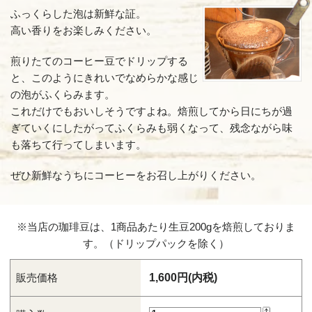
ふっくらした泡は新鮮な証。
フレ
高い香りをお楽しみください。
強い苦
煎りたてのコーヒー豆でドリップする
イタ
と、このようにきれいでなめらかな感じ
の泡がふくらみます。
最も深
これだけでもおいしそうですよね。焙煎してから日にちが過
ぎていくにしたがってふくらみも弱くなって、残念ながら味
も落ちて行ってしまいます。
ぜひ新鮮なうちにコーヒーをお召し上がりください。
※当店の珈琲豆は、1商品あたり生豆200gを焙煎しておりま
す。（ドリップパックを除く）
販売価格
1,600円(内税)