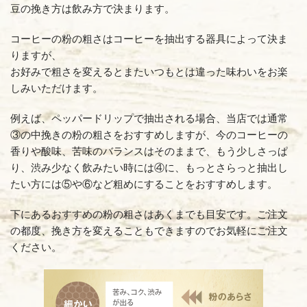
豆の挽き方は飲み方で決まります。
コーヒーの粉の粗さはコーヒーを抽出する器具によって決ま
りますが、
お好みで粗さを変えるとまたいつもとは違った味わいをお楽
しみいただけます。
例えば、ペッパードリップで抽出される場合、当店では通常
③の中挽きの粉の粗さをおすすめしますが、今のコーヒーの
香りや酸味、苦味のバランスはそのままで、もう少しさっぱ
り、渋み少なく飲みたい時には④に、もっとさらっと抽出し
たい方には⑤や⑥など粗めにすることをおすすめします。
下にあるおすすめの粉の粗さはあくまでも目安です。ご注文
ライ
の都度、挽き方を変えることもできますのでお気軽にご注文
苦みが
ください。
シナ
苦みが