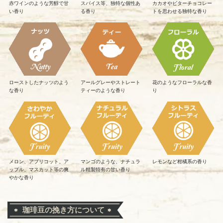
赤ワインのような芳醇で甘
スパイス等、独特な個性あ
カカオやビターチョコレー
い香り
る香り
トを思わせる独特な香り
ローストしたナッツのよう
アールグレーやストレート
花のようなフローラルな香
な香り
ティーのような香り
り
メロン、アプリコット、ア
マンゴのような、ナチュラ
レモンなど柑橘系の香り
ップル、マスカット等の爽
ル精製特有の甘い香り
やかな香り
珈琲豆の挽き方について