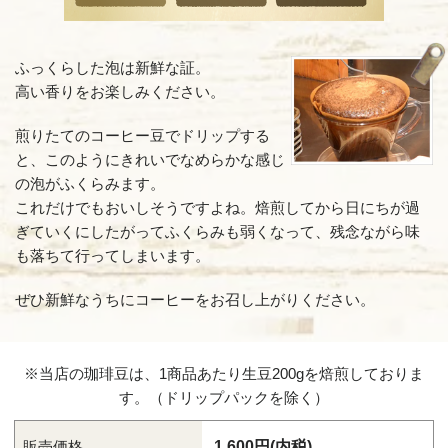
フル
しっか
ふっくらした泡は新鮮な証。
高い香りをお楽しみください。
フレ
煎りたてのコーヒー豆でドリップする
と、このようにきれいでなめらかな感じ
強い苦
の泡がふくらみます。
イタ
これだけでもおいしそうですよね。焙煎してから日にちが過
ぎていくにしたがってふくらみも弱くなって、残念ながら味
最も深
も落ちて行ってしまいます。
ぜひ新鮮なうちにコーヒーをお召し上がりください。
※当店の珈琲豆は、1商品あたり生豆200gを焙煎しておりま
す。（ドリップパックを除く）
販売価格
1,600円(内税)