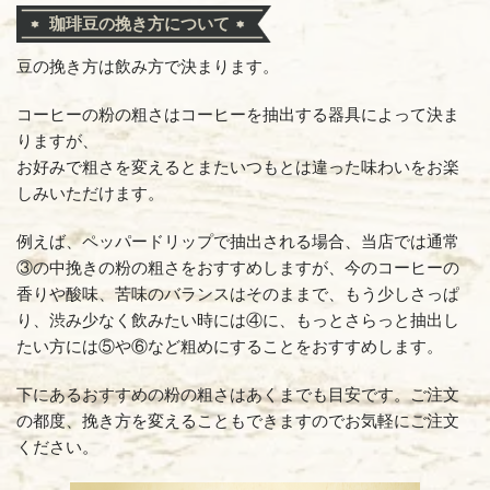
珈琲豆の挽き方について
豆の挽き方は飲み方で決まります。
コーヒーの粉の粗さはコーヒーを抽出する器具によって決ま
りますが、
お好みで粗さを変えるとまたいつもとは違った味わいをお楽
しみいただけます。
例えば、ペッパードリップで抽出される場合、当店では通常
③の中挽きの粉の粗さをおすすめしますが、今のコーヒーの
香りや酸味、苦味のバランスはそのままで、もう少しさっぱ
り、渋み少なく飲みたい時には④に、もっとさらっと抽出し
たい方には⑤や⑥など粗めにすることをおすすめします。
下にあるおすすめの粉の粗さはあくまでも目安です。ご注文
の都度、挽き方を変えることもできますのでお気軽にご注文
ください。
ライ
苦みが