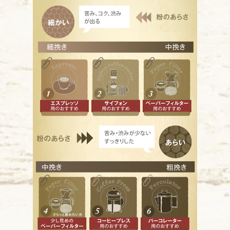
シナ
苦みが
ミデ
一般的
ミデ
酸味抑
ハイ
やや深
シテ
ほどよ