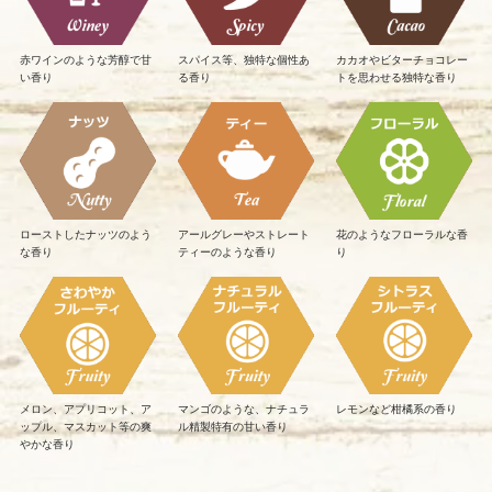
赤ワインのような芳醇で甘
スパイス等、独特な個性あ
カカオやビターチョコレー
い香り
る香り
トを思わせる独特な香り
ローストしたナッツのよう
アールグレーやストレート
花のようなフローラルな香
な香り
ティーのような香り
り
メロン、アプリコット、ア
マンゴのような、ナチュラ
レモンなど柑橘系の香り
ップル、マスカット等の爽
ル精製特有の甘い香り
やかな香り